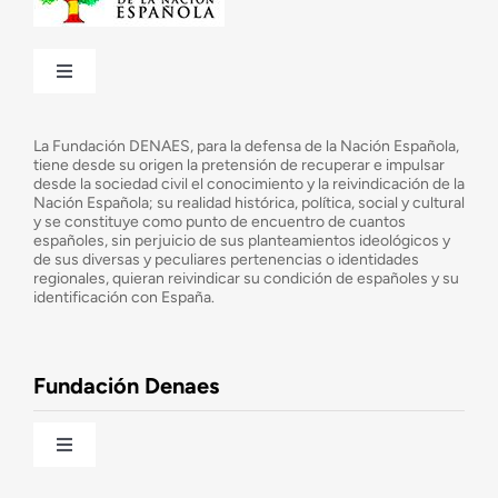
Toggle
Navigation
¿Quiénes somos?
La Fundación DENAES, para la defensa de la Nación Española,
tiene desde su origen la pretensión de recuperar e impulsar
desde la sociedad civil el conocimiento y la reivindicación de la
¿Cuáles son nuestros objetivos?
Nación Española; su realidad histórica, política, social y cultural
y se constituye como punto de encuentro de cuantos
españoles, sin perjuicio de sus planteamientos ideológicos y
de sus diversas y peculiares pertenencias o identidades
Consejo Asesor
regionales, quieran reivindicar su condición de españoles y su
identificación con España.
Observatorio de la Nación
Fundación Denaes
Una historia patriótica de España
Toggle
Navigation