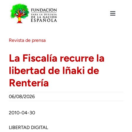
Saltar
al
contenido
Toggle
Navigat
Fundación DENAES
Revista de prensa
Agenda
La Fiscalía recurre la
libertad de Iñaki de
Actualidad
Rentería
Actividades
06/08/2026
Colabora
2010-04-30
LIBERTAD DIGITAL