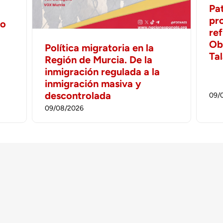
Pa
pr
no
ref
Ob
Política migratoria en la
Ta
Región de Murcia. De la
inmigración regulada a la
inmigración masiva y
descontrolada
09/
09/08/2026