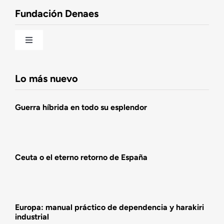
Fundación Denaes
Una historia patriótica de España
Toggle
Navigation
Fundación DENAES
Lo más nuevo
Agenda
Guerra híbrida en todo su esplendor
Actualidad
Ceuta o el eterno retorno de España
Actividades
Europa: manual práctico de dependencia y harakiri
industrial