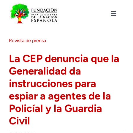
Saltar
al
contenido
Toggle
Navigat
Fundación DENAES
Revista de prensa
Agenda
La CEP denuncia que la
Generalidad da
Actualidad
instrucciones para
Actividades
espiar a agentes de la
Policíal y la Guardia
Colabora
Civil