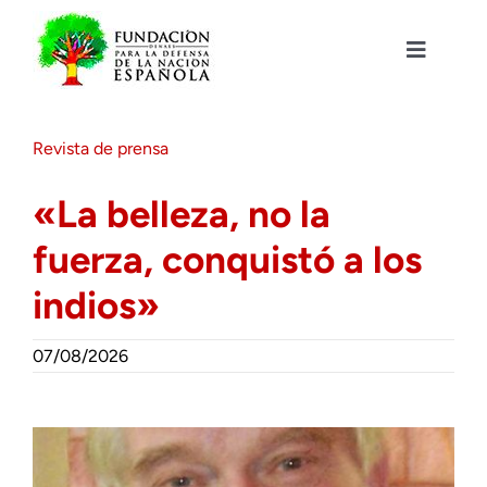
Saltar
al
contenido
Toggle
Navigat
Fundación DENAES
Revista de prensa
Agenda
«La belleza, no la
fuerza, conquistó a los
Actualidad
indios»
Actividades
07/08/2026
Colabora