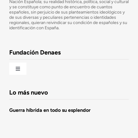
¿Cuáles son nuestros objetivos?
Nación Española; su realidad histórica, política, social y cultural
y se constituye como punto de encuentro de cuantos
españoles, sin perjuicio de sus planteamientos ideológicos y
de sus diversas y peculiares pertenencias o identidades
Consejo Asesor
regionales, quieran reivindicar su condición de españoles y su
identificación con España.
Observatorio de la Nación
Fundación Denaes
Una historia patriótica de España
Toggle
Navigation
Fundación DENAES
Lo más nuevo
Agenda
Guerra híbrida en todo su esplendor
Actualidad