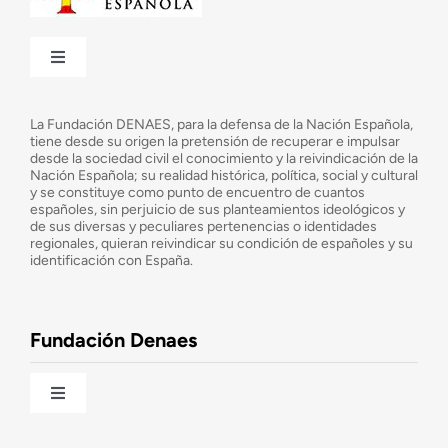
Toggle
Navigation
¿Quiénes somos?
La Fundación DENAES, para la defensa de la Nación Española,
tiene desde su origen la pretensión de recuperar e impulsar
desde la sociedad civil el conocimiento y la reivindicación de la
¿Cuáles son nuestros objetivos?
Nación Española; su realidad histórica, política, social y cultural
y se constituye como punto de encuentro de cuantos
españoles, sin perjuicio de sus planteamientos ideológicos y
de sus diversas y peculiares pertenencias o identidades
Consejo Asesor
regionales, quieran reivindicar su condición de españoles y su
identificación con España.
Observatorio de la Nación
Fundación Denaes
Una historia patriótica de España
Toggle
Navigation
Fundación DENAES