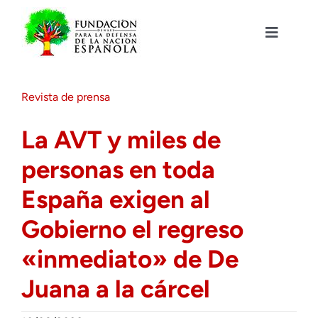
Saltar
al
contenido
Toggle
Navigat
Fundación DENAES
Revista de prensa
Agenda
La AVT y miles de
personas en toda
Actualidad
España exigen al
Actividades
Gobierno el regreso
«inmediato» de De
Colabora
Juana a la cárcel