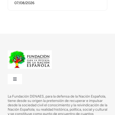
07/08/2026
Toggle
Navigation
¿Quiénes somos?
La Fundación DENAES, para la defensa de la Nación Española,
tiene desde su origen la pretensión de recuperar e impulsar
desde la sociedad civil el conocimiento y la reivindicación de la
¿Cuáles son nuestros objetivos?
Nación Española; su realidad histórica, política, social y cultural
y se constituye como punto de encuentro de cuantos