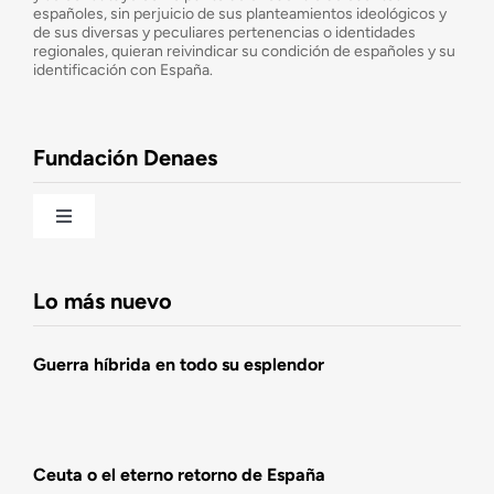
españoles, sin perjuicio de sus planteamientos ideológicos y
de sus diversas y peculiares pertenencias o identidades
Consejo Asesor
regionales, quieran reivindicar su condición de españoles y su
identificación con España.
Observatorio de la Nación
Fundación Denaes
Una historia patriótica de España
Toggle
Navigation
Fundación DENAES
Lo más nuevo
Agenda
Guerra híbrida en todo su esplendor
Actualidad
Ceuta o el eterno retorno de España
Actividades