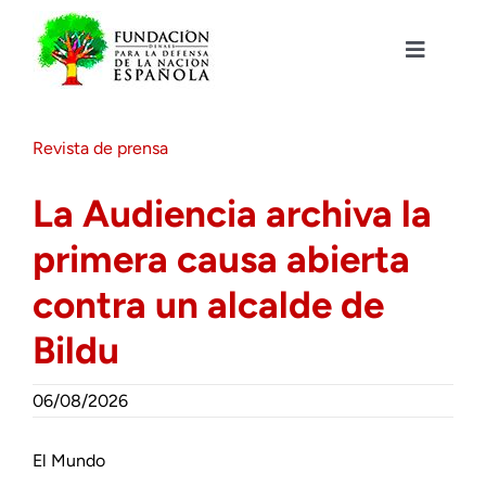
Saltar
al
contenido
Toggle
Navigat
Fundación DENAES
Revista de prensa
Agenda
La Audiencia archiva la
primera causa abierta
Actualidad
contra un alcalde de
Actividades
Bildu
Colabora
06/08/2026
El Mundo