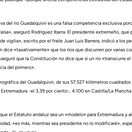
iva del río Guadalquivir es una falsa competencia exclusiva po
lsa», aseguró Rodríguez Ibarra. El presidente extremeño, que p
e vigilia», escrito por el fraile Juan Luis Barrera, indicó a los p
ón dice «taxativamente» que los ríos que discurren por varias
eguró que la Constitución no dice que si un río «transcurre el 9
cia del primero».
ográfica del Guadalquivir, de sus 57.527 kilómetros cuadrado
n Extremadura -el 3,39 por ciento-, 4.100 en Castilla/La Mancha 
ee que el Estatuto andaluz sea un «modelo» para Extremadura y añ
nidad, «es más, mientras sea presidente no lo modificaré», esp