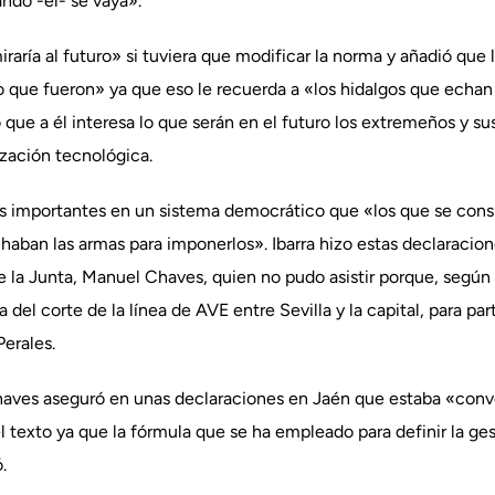
ndo -él- se vaya».
raría al futuro» si tuviera que modificar la norma y añadió que
lo que fueron» ya que eso le recuerda a «los hidalgos que echa
 que a él interesa lo que serán en el futuro los extremeños y 
tización tecnológica.
s importantes en un sistema democrático que «los que se cons
haban las armas para imponerlos». Ibarra hizo estas declaracio
de la Junta, Manuel Chaves, quien no pudo asistir porque, según 
el corte de la línea de AVE entre Sevilla y la capital, para par
Perales.
haves aseguró en unas declaraciones en Jaén que estaba «conve
l texto ya que la fórmula que se ha empleado para definir la ges
.