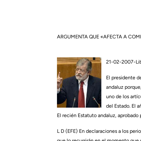
ARGUMENTA QUE «AFECTA A COMP
21-02-2007-Lib
El presidente d
andaluz porque,
uno de los artí
del Estado. El 
El recién Estatuto andaluz, aprobado p
L D (EFE) En declaraciones a los perio
que lo recurrirán en el momento que 