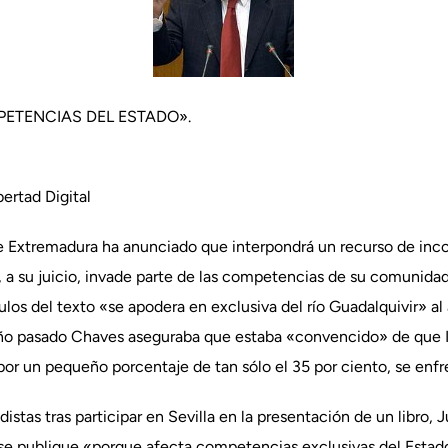
ETENCIAS DEL ESTADO».
ertad Digital
e Extremadura ha anunciado que interpondrá un recurso de inco
 a su juicio, invade parte de las competencias de su comunidad
culos del texto «se apodera en exclusiva del río Guadalquivir» a
año pasado Chaves aseguraba que estaba «convencido» de que I
or un pequeño porcentaje de tan sólo el 35 por ciento, se enfren
distas tras participar en Sevilla en la presentación de un libro,
se publique «porque afecta competencias exclusivas del Estado