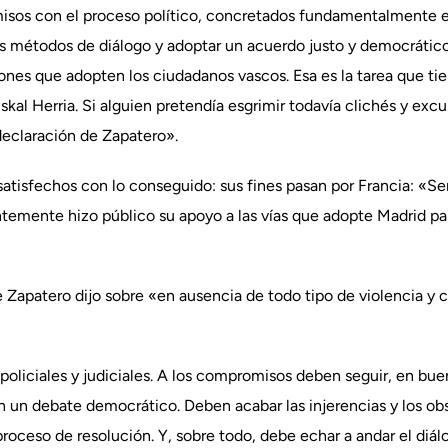
isos con el proceso político, concretados fundamentalmente 
r los métodos de diálogo y adoptar un acuerdo justo y democrát
siones que adopten los ciudadanos vascos. Esa es la tarea que ti
skal Herria. Si alguien pretendía esgrimir todavía clichés y ex
declaración de Zapatero».
atisfechos con lo conseguido: sus fines pasan por Francia: «S
temente hizo público su apoyo a las vías que adopte Madrid para
 Zapatero dijo sobre «en ausencia de todo tipo de violencia y 
os policiales y judiciales. A los compromisos deben seguir, en bu
 un debate democrático. Deben acabar las injerencias y los ob
roceso de resolución. Y, sobre todo, debe echar a andar el diá