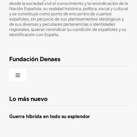
desde la sociedad civil el conocimiento y la reivindicación de la
¿Cuáles son nuestros objetivos?
Nación Española; su realidad histórica, política, social y cultural
y se constituye como punto de encuentro de cuantos
españoles, sin perjuicio de sus planteamientos ideológicos y
de sus diversas y peculiares pertenencias o identidades
Consejo Asesor
regionales, quieran reivindicar su condición de españoles y su
identificación con España.
Observatorio de la Nación
Fundación Denaes
Una historia patriótica de España
Toggle
Navigation
Fundación DENAES
Lo más nuevo
Agenda
Guerra híbrida en todo su esplendor
Actualidad