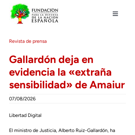
Saltar
al
contenido
Toggle
Navigat
Fundación DENAES
Revista de prensa
Agenda
Gallardón deja en
evidencia la «extraña
Actualidad
sensibilidad» de Amaiur
Actividades
07/08/2026
Colabora
Libertad Digital
El ministro de Justicia, Alberto Ruiz-Gallardón, ha