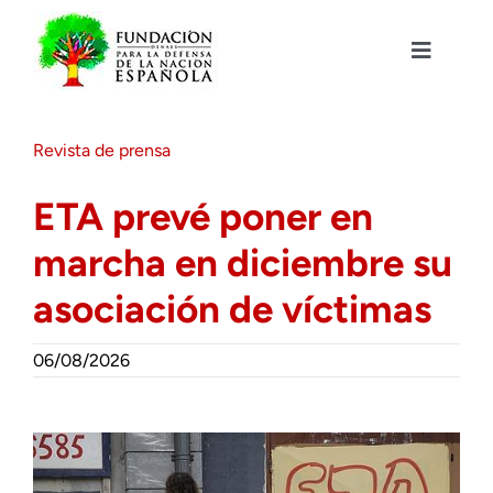
Saltar
al
contenido
Toggle
Navigat
Fundación DENAES
Revista de prensa
Agenda
ETA prevé poner en
marcha en diciembre su
Actualidad
asociación de víctimas
Actividades
06/08/2026
Colabora