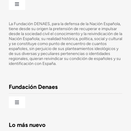
Toggle
Navigation
¿Quiénes somos?
La Fundación DENAES, para la defensa de la Nación Española,
tiene desde su origen la pretensión de recuperar e impulsar
desde la sociedad civil el conocimiento y la reivindicación de la
¿Cuáles son nuestros objetivos?
Nación Española; su realidad histórica, política, social y cultural
y se constituye como punto de encuentro de cuantos
españoles, sin perjuicio de sus planteamientos ideológicos y
de sus diversas y peculiares pertenencias o identidades
Consejo Asesor
regionales, quieran reivindicar su condición de españoles y su
identificación con España.
Observatorio de la Nación
Fundación Denaes
Una historia patriótica de España
Toggle
Navigation
Fundación DENAES
Lo más nuevo