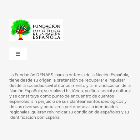
Toggle
Navigation
¿Quiénes somos?
La Fundación DENAES, para la defensa de la Nación Española,
tiene desde su origen la pretensión de recuperar e impulsar
desde la sociedad civil el conocimiento y la reivindicación de la
¿Cuáles son nuestros objetivos?
Nación Española; su realidad histórica, política, social y cultural
y se constituye como punto de encuentro de cuantos
españoles, sin perjuicio de sus planteamientos ideológicos y
de sus diversas y peculiares pertenencias o identidades
Consejo Asesor
regionales, quieran reivindicar su condición de españoles y su
identificación con España.
Observatorio de la Nación