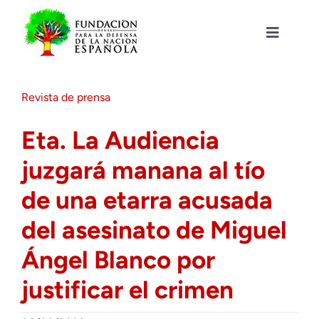
Saltar
al
contenido
Toggle
Navigat
Fundación DENAES
Revista de prensa
Agenda
Eta. La Audiencia
juzgará manana al tío
Actualidad
de una etarra acusada
Actividades
del asesinato de Miguel
Ángel Blanco por
Colabora
justificar el crimen