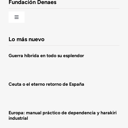
Fundación Denaes
Una historia patriótica de España
Toggle
Navigation
Fundación DENAES
Lo más nuevo
Agenda
Guerra híbrida en todo su esplendor
Actualidad
Ceuta o el eterno retorno de España
Actividades
Europa: manual práctico de dependencia y harakiri
industrial