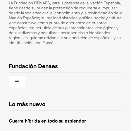
La Fundación DENAES, para la defensa de la Nación Española,
tiene desde su origen la pretensión de recuperar e impulsar
desde la sociedad civil el conocimiento y la reivindicación de la
¿Cuáles son nuestros objetivos?
Nación Española; su realidad histórica, política, social y cultural
y se constituye como punto de encuentro de cuantos
españoles, sin perjuicio de sus planteamientos ideológicos y
de sus diversas y peculiares pertenencias o identidades
Consejo Asesor
regionales, quieran reivindicar su condición de españoles y su
identificación con España.
Observatorio de la Nación
Fundación Denaes
Una historia patriótica de España
Toggle
Navigation
Fundación DENAES
Lo más nuevo
Agenda
Guerra híbrida en todo su esplendor