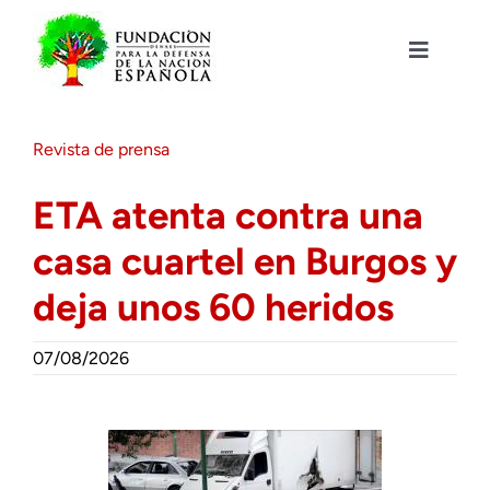
Saltar
al
contenido
Toggle
Navigat
Fundación DENAES
Revista de prensa
Agenda
ETA atenta contra una
casa cuartel en Burgos y
Actualidad
deja unos 60 heridos
Actividades
07/08/2026
Colabora