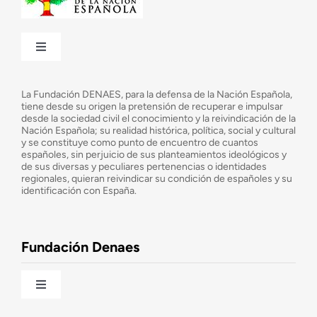
Toggle
Navigation
¿Quiénes somos?
La Fundación DENAES, para la defensa de la Nación Española,
tiene desde su origen la pretensión de recuperar e impulsar
desde la sociedad civil el conocimiento y la reivindicación de la
¿Cuáles son nuestros objetivos?
Nación Española; su realidad histórica, política, social y cultural
y se constituye como punto de encuentro de cuantos
españoles, sin perjuicio de sus planteamientos ideológicos y
de sus diversas y peculiares pertenencias o identidades
Consejo Asesor
regionales, quieran reivindicar su condición de españoles y su
identificación con España.
Observatorio de la Nación
Fundación Denaes
Una historia patriótica de España
Toggle
Navigation