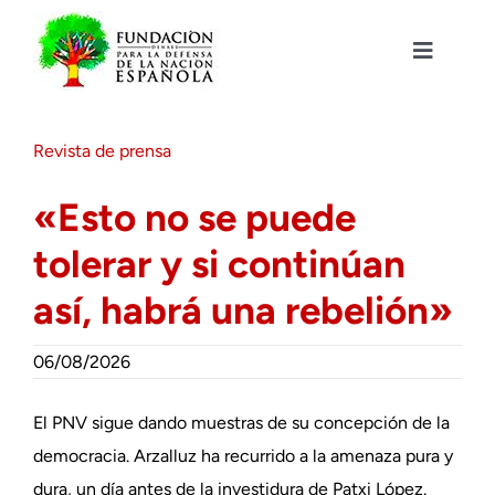
Saltar
al
contenido
Toggle
Navigat
Fundación DENAES
Revista de prensa
Agenda
«Esto no se puede
tolerar y si continúan
Actualidad
así, habrá una rebelión»
Actividades
06/08/2026
Colabora
El PNV sigue dando muestras de su concepción de la
democracia. Arzalluz ha recurrido a la amenaza pura y
dura, un día antes de la investidura de Patxi López.