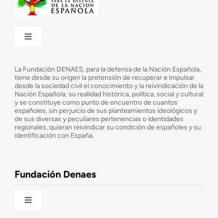
Toggle
Navigation
¿Quiénes somos?
La Fundación DENAES, para la defensa de la Nación Española,
tiene desde su origen la pretensión de recuperar e impulsar
desde la sociedad civil el conocimiento y la reivindicación de la
¿Cuáles son nuestros objetivos?
Nación Española; su realidad histórica, política, social y cultural
y se constituye como punto de encuentro de cuantos
españoles, sin perjuicio de sus planteamientos ideológicos y
de sus diversas y peculiares pertenencias o identidades
Consejo Asesor
regionales, quieran reivindicar su condición de españoles y su
identificación con España.
Observatorio de la Nación
Fundación Denaes
Una historia patriótica de España
Toggle
Navigation