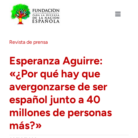
Saltar
al
contenido
Toggle
Navigat
Fundación DENAES
Revista de prensa
Agenda
Esperanza Aguirre:
«¿Por qué hay que
Actualidad
avergonzarse de ser
Actividades
español junto a 40
millones de personas
Colabora
más?»