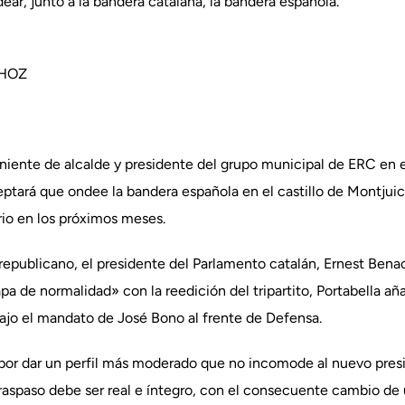
ear, junto a la bandera catalana, la bandera española.
 HOZ
te de alcalde y presidente del grupo municipal de ERC en e
ceptará que ondee la bandera española en el castillo de Montjui
rio en los próximos meses.
 republicano, el presidente del Parlamento catalán, Ernest Ben
a de normalidad» con la reedición del tripartito, Portabella aña
bajo el mandato de José Bono al frente de Defensa.
 por dar un perfil más moderado que no incomode al nuevo presi
raspaso debe ser real e íntegro, con el consecuente cambio de 