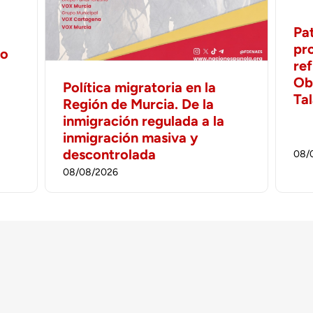
Pa
pr
no
ref
Ob
Política migratoria en la
Ta
Región de Murcia. De la
inmigración regulada a la
inmigración masiva y
descontrolada
08/
08/08/2026