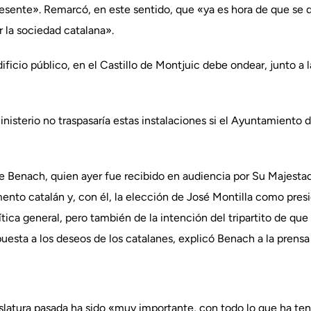
sente». Remarcó, en este sentido, que «ya es hora de que se de
 la sociedad catalana».
ficio público, en el Castillo de Montjuic debe ondear, junto a 
inisterio no traspasaría estas instalaciones si el Ayuntamiento
e Benach, quien ayer fue recibido en audiencia por Su Majestad
mento catalán y, con él, la elección de José Montilla como presi
ítica general, pero también de la intención del tripartito de qu
uesta a los deseos de los catalanes, explicó Benach a la prensa 
islatura pasada ha sido «muy importante, con todo lo que ha teni