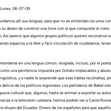
unes, 06-07-09
mos allí sus lenguas, para que no se entiendan los unos con lo
 su deseo de construir una torre con la que conquistar el cielo: 
 Así parece que algunos grupos políticos quieren reconstruir e
rando espacios a la libre y fácil circulación de ciudadanos, leva
tenderse en una lengua común, elogiada, incluso, por el poeta 
 como una penitencia impuesta por Goliats implacables y abus
lingüística, y a nadie le sorprende que esas hablas recónditas, pr
 delicia de los políticos regionales. Los partidarios de Babel e
 riqueza cultural que, algunos, hasta se animan a exportar su a
racias a la televisión catalana, hemos podido ver a Carod Rovir
ios shuars del Ecuador. Dinero de los españoles para que aquéll