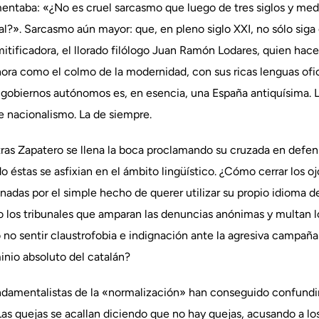
taba: «¿No es cruel sarcasmo que luego de tres siglos y medi
al?». Sarcasmo aún mayor: que, en pleno siglo XXI, no sólo siga
smitificadora, el llorado filólogo Juan Ramón Lodares, quien hac
hora como el colmo de la modernidad, con sus ricas lenguas ofi
 gobiernos autónomos es, en esencia, una España antiquísima. La
de nacionalismo. La de siempre.
ras Zapatero se llena la boca proclamando su cruzada en defens
éstas se asfixian en el ámbito lingüístico. ¿Cómo cerrar los oj
adas por el simple hecho de querer utilizar su propio idioma d
 o los tribunales que amparan las denuncias anónimas y multan l
 no sentir claustrofobia e indignación ante la agresiva campaña 
minio absoluto del catalán?
undamentalistas de la «normalización» han conseguido confundi
 Las quejas se acallan diciendo que no hay quejas, acusando a l