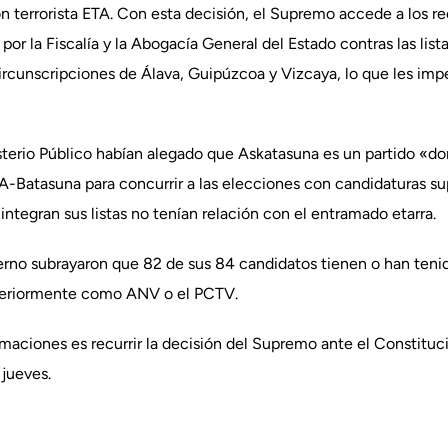
ón terrorista ETA. Con esta decisión, el Supremo accede a los r
or la Fiscalía y la Abogacía General del Estado contras las list
rcunscripciones de Álava, Guipúzcoa y Vizcaya, lo que les impe
terio Público habían alegado que Askatasuna es un partido «dor
ETA-Batasuna para concurrir a las elecciones con candidaturas
integran sus listas no tenían relación con el entramado etarra.
ierno subrayaron que 82 de sus 84 candidatos tienen o han teni
nteriormente como ANV o el PCTV.
maciones es recurrir la decisión del Supremo ante el Constituc
 jueves.