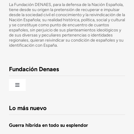
¿Quiénes somos?
La Fundación DENAES, para la defensa de la Nación Española,
tiene desde su origen la pretensión de recuperar e impulsar
desde la sociedad civil el conocimiento y la reivindicación de la
¿Cuáles son nuestros objetivos?
Nación Española; su realidad histórica, política, social y cultural
y se constituye como punto de encuentro de cuantos
españoles, sin perjuicio de sus planteamientos ideológicos y
de sus diversas y peculiares pertenencias o identidades
Consejo Asesor
regionales, quieran reivindicar su condición de españoles y su
identificación con España.
Observatorio de la Nación
Fundación Denaes
Una historia patriótica de España
Toggle
Navigation
Fundación DENAES
Lo más nuevo
Agenda
Guerra híbrida en todo su esplendor