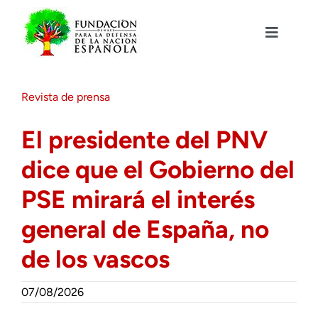
Saltar
al
contenido
Toggle
Navigat
Fundación DENAES
Revista de prensa
Agenda
El presidente del PNV
dice que el Gobierno del
Actualidad
PSE mirará el interés
Actividades
general de España, no
de los vascos
Colabora
07/08/2026