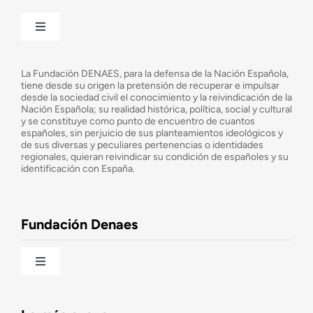
Toggle
Navigation
¿Quiénes somos?
La Fundación DENAES, para la defensa de la Nación Española,
tiene desde su origen la pretensión de recuperar e impulsar
desde la sociedad civil el conocimiento y la reivindicación de la
¿Cuáles son nuestros objetivos?
Nación Española; su realidad histórica, política, social y cultural
y se constituye como punto de encuentro de cuantos
españoles, sin perjuicio de sus planteamientos ideológicos y
de sus diversas y peculiares pertenencias o identidades
Consejo Asesor
regionales, quieran reivindicar su condición de españoles y su
identificación con España.
Observatorio de la Nación
Fundación Denaes
Una historia patriótica de España
Toggle
Navigation
Fundación DENAES