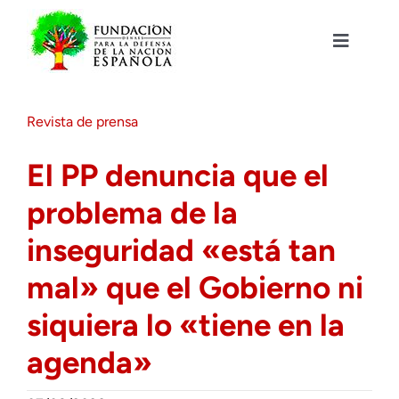
Saltar
al
contenido
Toggle
Navigat
Fundación DENAES
Revista de prensa
Agenda
El PP denuncia que el
problema de la
Actualidad
inseguridad «está tan
Actividades
mal» que el Gobierno ni
siquiera lo «tiene en la
Colabora
agenda»