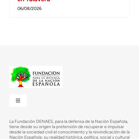
06/08/2026
Toggle
Navigation
¿Quiénes somos?
La Fundación DENAES, para la defensa de la Nación Española,
tiene desde su origen la pretensión de recuperar e impulsar
desde la sociedad civil el conocimiento y la reivindicación de la
¿Cuáles son nuestros objetivos?
Nación Española; su realidad histórica, política, social y cultural