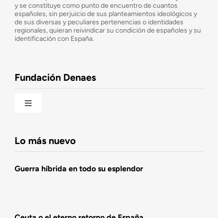
y se constituye como punto de encuentro de cuantos
españoles, sin perjuicio de sus planteamientos ideológicos y
de sus diversas y peculiares pertenencias o identidades
Consejo Asesor
regionales, quieran reivindicar su condición de españoles y su
identificación con España.
Observatorio de la Nación
Fundación Denaes
Una historia patriótica de España
Toggle
Navigation
Fundación DENAES
Lo más nuevo
Agenda
Guerra híbrida en todo su esplendor
Actualidad
Ceuta o el eterno retorno de España