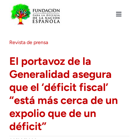
Saltar
al
contenido
Toggle
Navigat
Fundación DENAES
Revista de prensa
Agenda
El portavoz de la
Generalidad asegura
Actualidad
que el ‘déficit fiscal’
Actividades
“está más cerca de un
expolio que de un
Colabora
déficit”