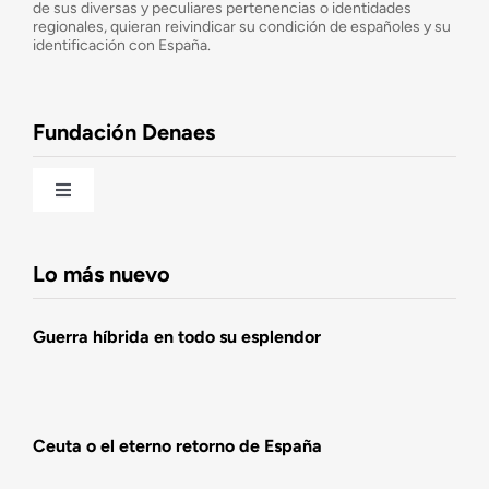
de sus diversas y peculiares pertenencias o identidades
Consejo Asesor
regionales, quieran reivindicar su condición de españoles y su
identificación con España.
Observatorio de la Nación
Fundación Denaes
Una historia patriótica de España
Toggle
Navigation
Fundación DENAES
Lo más nuevo
Agenda
Guerra híbrida en todo su esplendor
Actualidad
Ceuta o el eterno retorno de España
Actividades