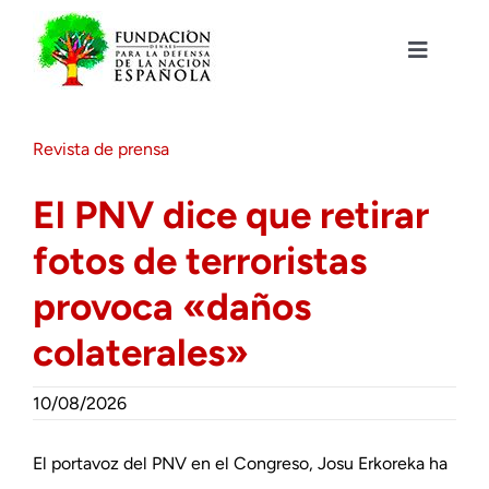
Saltar
al
contenido
Toggle
Navigat
Fundación DENAES
Revista de prensa
Agenda
El PNV dice que retirar
fotos de terroristas
Actualidad
provoca «daños
Actividades
colaterales»
Colabora
10/08/2026
El portavoz del PNV en el Congreso, Josu Erkoreka ha