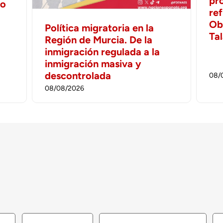
pr
no
ref
Ob
Política migratoria en la
Ta
Región de Murcia. De la
inmigración regulada a la
inmigración masiva y
descontrolada
08/
08/08/2026