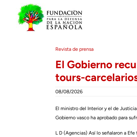
Saltar
al
contenido
Revista de prensa
El Gobierno recur
tours-carcelario
08/08/2026
El ministro del Interior y el de Justi
Gobierno vasco ha aprobado para sufrag
L D (Agencias) Así lo señalaron a Efe 