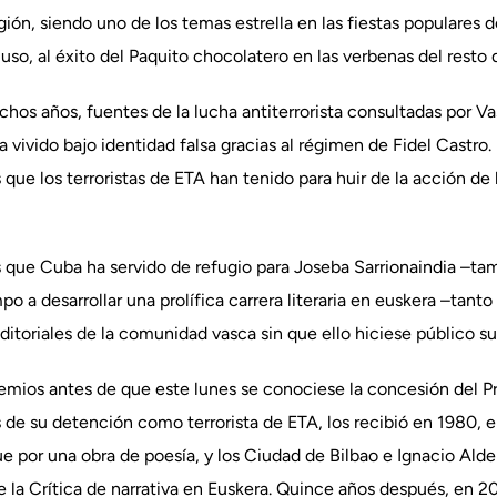
ión, siendo uno de los temas estrella en las fiestas populares d
uso, al éxito del Paquito chocolatero en las verbenas del resto 
os años, fuentes de la lucha antiterrorista consultadas por V
vivido bajo identidad falsa gracias al régimen de Fidel Castro.
s que los terroristas de ETA han tenido para huir de la acción de 
s que Cuba ha servido de refugio para Joseba Sarrionaindia –tam
mpo a desarrollar una prolífica carrera literaria en euskera –tan
editoriales de la comunidad vasca sin que ello hiciese público su
premios antes de que este lunes se conociese la concesión del 
es de su detención como terrorista de ETA, los recibió en 1980,
e por una obra de poesía, y los Ciudad de Bilbao e Ignacio Ald
la Crítica de narrativa en Euskera. Quince años después, en 200