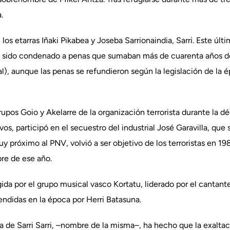
.
los etarras Iñaki Pikabea y Joseba Sarrionaindia, Sarri. Este úl
había sido condenado a penas que sumaban más de cuarenta años de
al), aunque las penas se refundieron según la legislación de l
grupos Goio y Akelarre de la organización terrorista durante la 
os, participó en el secuestro del industrial José Garavilla, que
y próximo al PNV, volvió a ser objetivo de los terroristas en 
re de ese año.
gida por el grupo musical vasco Kortatu, liderado por el cantan
fendidas en la época por Herri Batasuna.
a de Sarri Sarri, –nombre de la misma–, ha hecho que la exaltaci