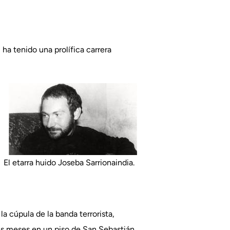
 ha tenido una prolífica carrera
El etarra huido Joseba Sarrionaindia.
a cúpula de la banda terrorista,
es meses en un piso de San Sebastián,