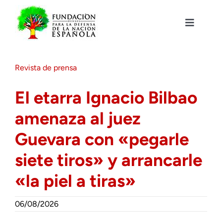
Saltar
al
contenido
Toggle
Navigat
Fundación DENAES
Revista de prensa
Agenda
El etarra Ignacio Bilbao
amenaza al juez
Actualidad
Guevara con «pegarle
Actividades
siete tiros» y arrancarle
«la piel a tiras»
Colabora
06/08/2026