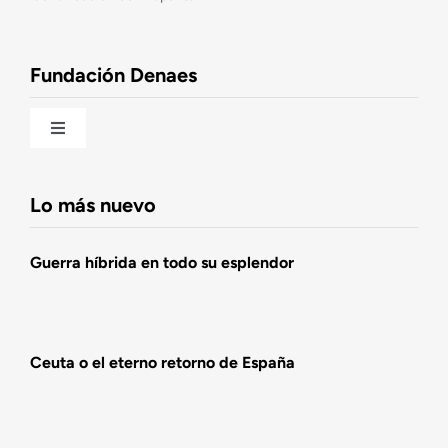
Observatorio de la Nación
Fundación Denaes
Una historia patriótica de España
Toggle
Navigation
Fundación DENAES
Lo más nuevo
Agenda
Guerra híbrida en todo su esplendor
Actualidad
Ceuta o el eterno retorno de España
Actividades