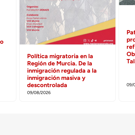
Pa
pr
no
ref
Ob
Política migratoria en la
Ta
Región de Murcia. De la
inmigración regulada a la
inmigración masiva y
descontrolada
09/
09/08/2026