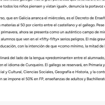
e todos los niños piensen y vistan igual», denuncia la portavoz 
rso, que en Galicia arranca el miércoles, es el Decreto de Ense
 materias al 50 por ciento entre el castellano y el gallego. Pese 
da primavera, ahora se presenta como un auténtico campo de min
 alumnos que ven en el «fifty-fifty» serios peligros. El más grav
 Educación, con la intención de que «como mínimo, la mitad de 
inclinará del lado de la lengua «predominante» entre el alumnad
a en el idioma de Cunqueiro. El gallego se reservará, en Primaria
l y Cultural, Ciencias Sociales, Geografía e Historia, y la cont
n se impone el 50% en FP, enseñanzas de adultos y Bachillerat