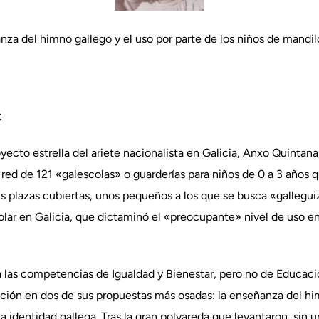
za del himno gallego y el uso por parte de los niños de mandil
C
cto estrella del ariete nacionalista en Galicia, Anxo Quintana,
 red de 121 «galescolas» o guarderías para niños de 0 a 3 años
s plazas cubiertas, unos pequeños a los que se busca «galleguiza
lar en Galicia, que dictaminó el «preocupante» nivel de uso en 
ta las competencias de Igualdad y Bienestar, pero no de Educa
ción en dos de sus propuestas más osadas: la enseñanza del him
a identidad gallega. Tras la gran polvareda que levantaron, sin