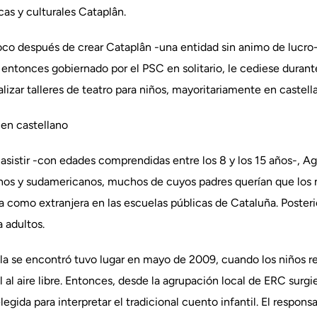
cas y culturales Cataplân.
co después de crear Cataplân -una entidad sin animo de lucro-,
entonces gobiernado por el PSC en solitario, le cediese durant
lizar talleres de teatro para niños, mayoritariamente en castel
 en castellano
 asistir -con edades comprendidas entre los 8 y los 15 años-, A
inos y sudamericanos, muchos de cuyos padres querían que los n
 como extranjera en las escuelas públicas de Cataluña. Posteri
a adultos.
la se encontró tuvo lugar en mayo de 2009, cuando los niños re
l al aire libre. Entonces, desde la agrupación local de ERC surgi
egida para interpretar el tradicional cuento infantil. El responsa