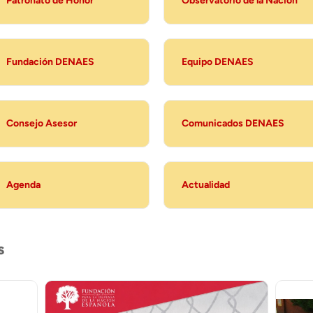
Patronato de Honor
Observatorio de la Nación
Fundación DENAES
Equipo DENAES
Consejo Asesor
Comunicados DENAES
Agenda
Actualidad
s