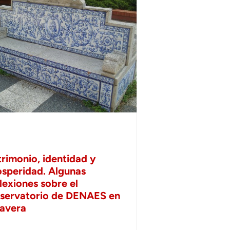
trimonio, identidad y
osperidad. Algunas
lexiones sobre el
servatorio de DENAES en
lavera