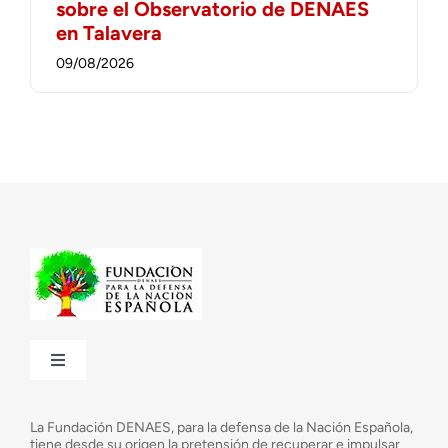
sobre el Observatorio de DENAES
en Talavera
09/08/2026
Toggle
Navigation
¿Quiénes somos?
La Fundación DENAES, para la defensa de la Nación Española,
tiene desde su origen la pretensión de recuperar e impulsar