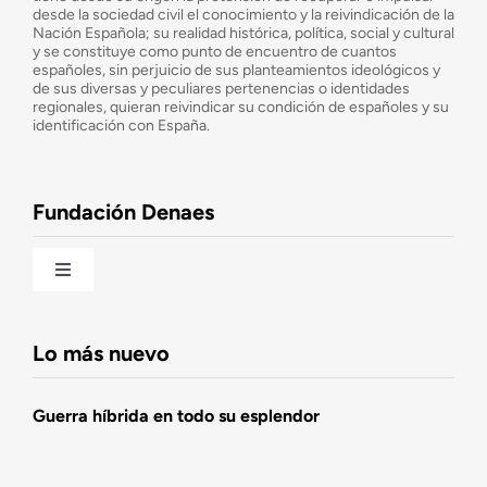
desde la sociedad civil el conocimiento y la reivindicación de la
¿Cuáles son nuestros objetivos?
Nación Española; su realidad histórica, política, social y cultural
y se constituye como punto de encuentro de cuantos
españoles, sin perjuicio de sus planteamientos ideológicos y
de sus diversas y peculiares pertenencias o identidades
Consejo Asesor
regionales, quieran reivindicar su condición de españoles y su
identificación con España.
Observatorio de la Nación
Fundación Denaes
Una historia patriótica de España
Toggle
Navigation
Fundación DENAES
Lo más nuevo
Agenda
Guerra híbrida en todo su esplendor
Actualidad