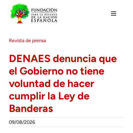
Saltar
al
contenido
Toggle
Navigat
Fundación DENAES
Revista de prensa
Agenda
DENAES denuncia que
el Gobierno no tiene
Actualidad
voluntad de hacer
Actividades
cumplir la Ley de
Banderas
Colabora
09/08/2026