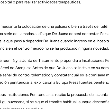
ospital o para realizar actividades terapéuticas.
e mediante la colocación de una pulsera o bien a través del telé
una serie de llamadas al día que De Juana deberá contestar. Para
e la que pasó a depender De Juana cuando ingresó en el hospital
tancia en el centro médico no se ha producido ninguna novedad.
se reunirá y la Junta de Tratamiento propondrá a Instituciones 
 cárcel de Aranjuez. Antes de que De Juana se instale en su do
a señal de control telemático y constatar cuál es la comisaría
ación penitenciaria, explicaron a Europa Press fuentes penitenci
as Instituciones Penitenciarias recibe la propuesta de la Junt
l guipuzcoana, si se sigue el trámite habitual, aunque desconf