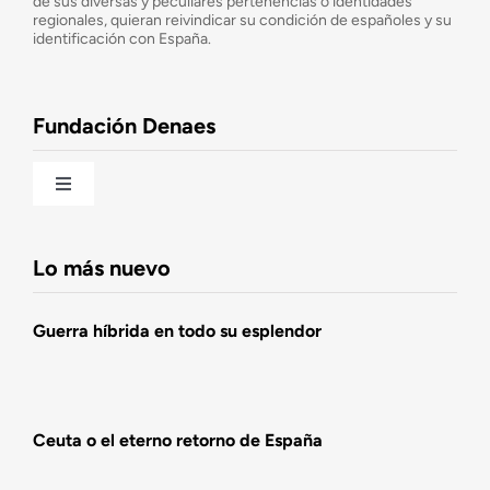
de sus diversas y peculiares pertenencias o identidades
Consejo Asesor
regionales, quieran reivindicar su condición de españoles y su
identificación con España.
Observatorio de la Nación
Fundación Denaes
Una historia patriótica de España
Toggle
Navigation
Fundación DENAES
Lo más nuevo
Agenda
Guerra híbrida en todo su esplendor
Actualidad
Ceuta o el eterno retorno de España
Actividades