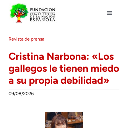
Saltar
al
contenido
Toggle
Navigat
Fundación DENAES
Revista de prensa
Agenda
Cristina Narbona: «Los
gallegos le tienen miedo
Actualidad
a su propia debilidad»
Actividades
09/08/2026
Colabora