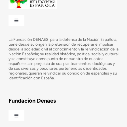
Toggle
Navigation
¿Quiénes somos?
La Fundación DENAES, para la defensa de la Nación Española,
tiene desde su origen la pretensión de recuperar e impulsar
desde la sociedad civil el conocimiento y la reivindicación de la
¿Cuáles son nuestros objetivos?
Nación Española; su realidad histórica, política, social y cultural
y se constituye como punto de encuentro de cuantos
españoles, sin perjuicio de sus planteamientos ideológicos y
de sus diversas y peculiares pertenencias o identidades
Consejo Asesor
regionales, quieran reivindicar su condición de españoles y su
identificación con España.
Observatorio de la Nación
Fundación Denaes
Una historia patriótica de España
Toggle
Navigation