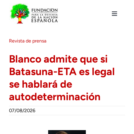
Saltar
al
contenido
Toggle
Navigat
Fundación DENAES
Revista de prensa
Agenda
Blanco admite que si
Batasuna-ETA es legal
Actualidad
se hablará de
Actividades
autodeterminación
Colabora
07/08/2026