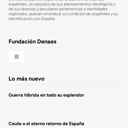
españoles, sin perjuicio de sus planteamientos ideológicos y
de sus diversas y peculiares pertenencias o identidades
Consejo Asesor
regionales, quieran reivindicar su condición de españoles y su
identificación con España.
Observatorio de la Nación
Fundación Denaes
Una historia patriótica de España
Toggle
Navigation
Fundación DENAES
Lo más nuevo
Agenda
Guerra híbrida en todo su esplendor
Actualidad
Ceuta o el eterno retorno de España