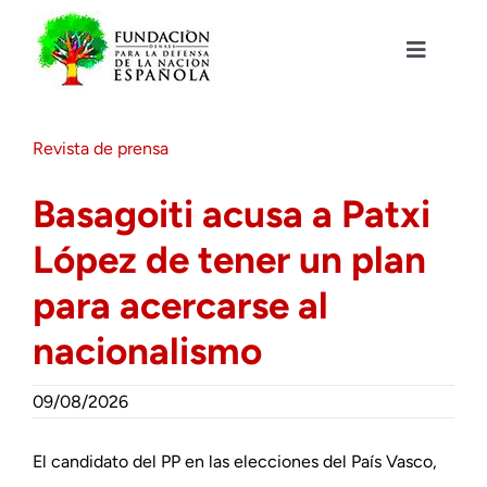
Saltar
al
contenido
Toggle
Navigat
Fundación DENAES
Revista de prensa
Agenda
Basagoiti acusa a Patxi
López de tener un plan
Actualidad
para acercarse al
Actividades
nacionalismo
Colabora
09/08/2026
El candidato del PP en las elecciones del País Vasco,