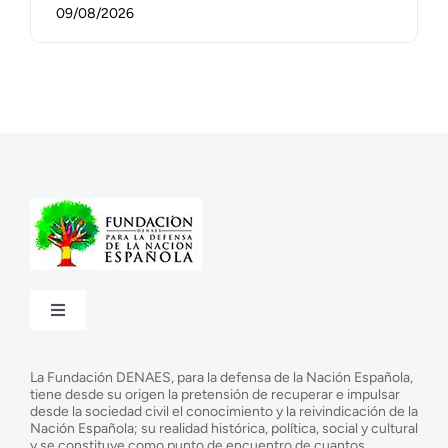
09/08/2026
Toggle
Navigation
¿Quiénes somos?
La Fundación DENAES, para la defensa de la Nación Española,
tiene desde su origen la pretensión de recuperar e impulsar
desde la sociedad civil el conocimiento y la reivindicación de la
¿Cuáles son nuestros objetivos?
Nación Española; su realidad histórica, política, social y cultural
y se constituye como punto de encuentro de cuantos