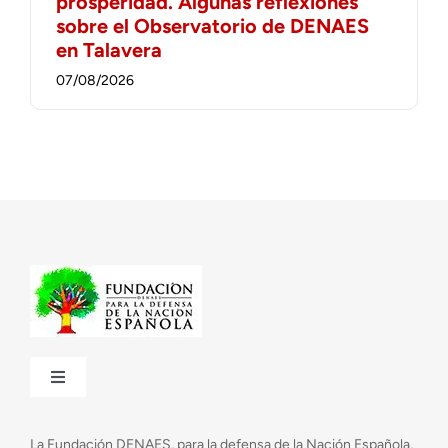
prosperidad. Algunas reflexiones
sobre el Observatorio de DENAES
en Talavera
07/08/2026
Toggle
Navigation
¿Quiénes somos?
La Fundación DENAES, para la defensa de la Nación Española,