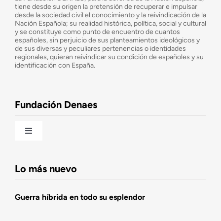
tiene desde su origen la pretensión de recuperar e impulsar
desde la sociedad civil el conocimiento y la reivindicación de la
¿Cuáles son nuestros objetivos?
Nación Española; su realidad histórica, política, social y cultural
y se constituye como punto de encuentro de cuantos
españoles, sin perjuicio de sus planteamientos ideológicos y
de sus diversas y peculiares pertenencias o identidades
Consejo Asesor
regionales, quieran reivindicar su condición de españoles y su
identificación con España.
Observatorio de la Nación
Fundación Denaes
Una historia patriótica de España
Toggle
Navigation
Fundación DENAES
Lo más nuevo
Agenda
Guerra híbrida en todo su esplendor