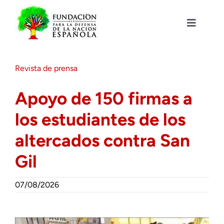
Saltar
al
contenido
Toggle
Navigat
Fundación DENAES
Revista de prensa
Agenda
Apoyo de 150 firmas a
los estudiantes de los
Actualidad
altercados contra San
Actividades
Gil
Colabora
07/08/2026