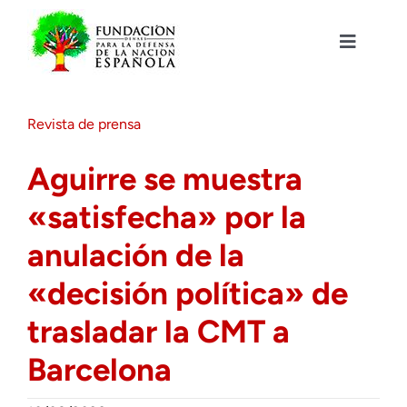
Saltar
al
contenido
Toggle
Navigat
Fundación DENAES
Revista de prensa
Agenda
Aguirre se muestra
«satisfecha» por la
Actualidad
anulación de la
Actividades
«decisión política» de
trasladar la CMT a
Colabora
Barcelona