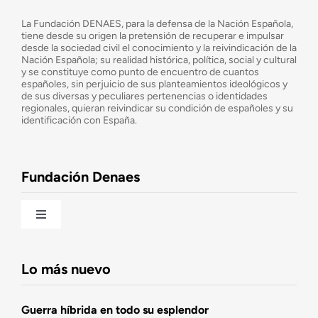
¿Quiénes somos?
La Fundación DENAES, para la defensa de la Nación Española,
tiene desde su origen la pretensión de recuperar e impulsar
desde la sociedad civil el conocimiento y la reivindicación de la
¿Cuáles son nuestros objetivos?
Nación Española; su realidad histórica, política, social y cultural
y se constituye como punto de encuentro de cuantos
españoles, sin perjuicio de sus planteamientos ideológicos y
de sus diversas y peculiares pertenencias o identidades
Consejo Asesor
regionales, quieran reivindicar su condición de españoles y su
identificación con España.
Observatorio de la Nación
Fundación Denaes
Una historia patriótica de España
Toggle
Navigation
Fundación DENAES
Lo más nuevo
Agenda
Guerra híbrida en todo su esplendor