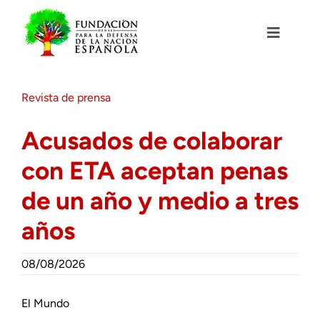
Saltar
al
contenido
Toggle
Navigat
Fundación DENAES
Revista de prensa
Agenda
Acusados de colaborar
con ETA aceptan penas
Actualidad
de un año y medio a tres
Actividades
años
Colabora
08/08/2026
El Mundo