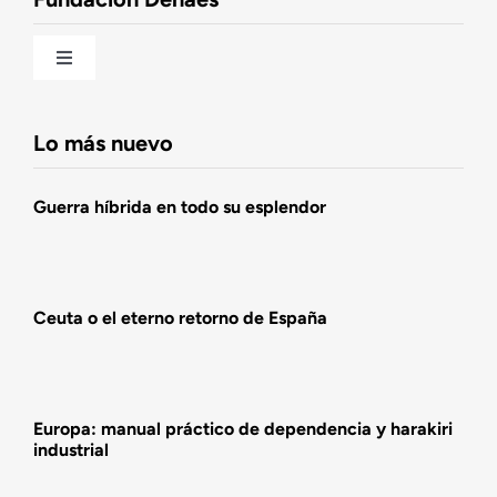
Una historia patriótica de España
Toggle
Navigation
Fundación DENAES
Lo más nuevo
Agenda
Guerra híbrida en todo su esplendor
Actualidad
Ceuta o el eterno retorno de España
Actividades
Europa: manual práctico de dependencia y harakiri
industrial