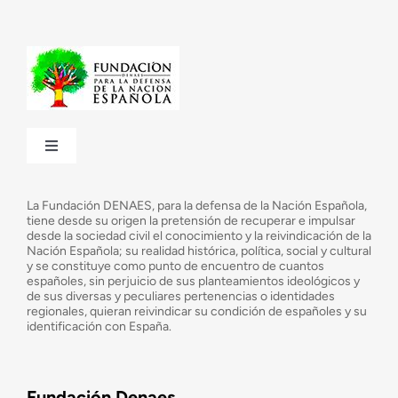
Toggle
Navigation
¿Quiénes somos?
La Fundación DENAES, para la defensa de la Nación Española,
tiene desde su origen la pretensión de recuperar e impulsar
desde la sociedad civil el conocimiento y la reivindicación de la
¿Cuáles son nuestros objetivos?
Nación Española; su realidad histórica, política, social y cultural
y se constituye como punto de encuentro de cuantos
españoles, sin perjuicio de sus planteamientos ideológicos y
de sus diversas y peculiares pertenencias o identidades
Consejo Asesor
regionales, quieran reivindicar su condición de españoles y su
identificación con España.
Observatorio de la Nación
Fundación Denaes