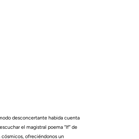
o modo desconcertante habida cuenta
 escuchar el magistral poema “If” de
ía cósmicos, ofreciéndonos un