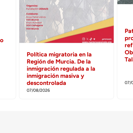
Pa
pr
no
ref
Ob
Política migratoria en la
Ta
Región de Murcia. De la
inmigración regulada a la
inmigración masiva y
descontrolada
07/
07/08/2026