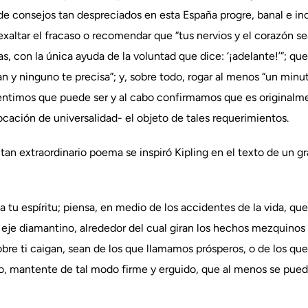
de consejos tan despreciados en esta España progre, banal e in
 exaltar el fracaso o recomendar que “tus nervios y el corazón se
 con la única ayuda de la voluntad que dice: ‘¡adelante!’”; que
 y ninguno te precisa”; y, sobre todo, rogar al menos “un minu
esentimos que puede ser y al cabo confirmamos que es originalm
cación de universalidad- el objeto de tales requerimientos.
tan extraordinario poema se inspiró Kipling en el texto de un g
 tu espíritu; piensa, en medio de los accidentes de la vida, qu
eje diamantino, alrededor del cual giran los hechos mezquinos q
bre ti caigan, sean de los que llamamos prósperos, o de los qu
, mantente de tal modo firme y erguido, que al menos se pueda