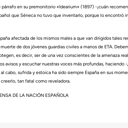
te párrafo en su premonitorio «Idearium» (1897) -¡cuán recome
español que Séneca no tuvo que inventarlo, porque lo encontró i
paña afectada de los mismos males a que van dirigidos tales 
muerte de dos jóvenes guardias civiles a manos de ETA. Debem
protegen, es decir, ser de una vez conscientes de la amenaza re
tos avisos y escuchar nuestras voces más profundas, haciendo -
 y al cabo, sufrida y estoica ha sido siempre España en sus momen
creerlo, tan fatal como reveladora.
FENSA DE LA NACIÓN ESPAÑOLA