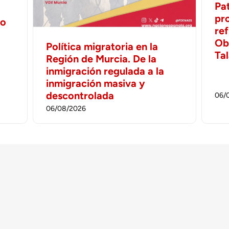
Pa
pr
no
ref
Ob
Política migratoria en la
Ta
Región de Murcia. De la
inmigración regulada a la
inmigración masiva y
descontrolada
06/
06/08/2026