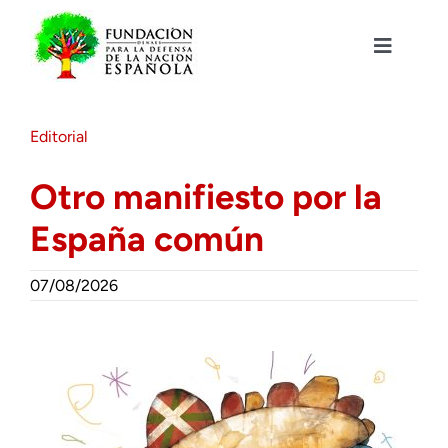
Saltar
al
contenido
Toggle
Navigat
Fundación DENAES
Editorial
Agenda
Otro manifiesto por la
España común
Actualidad
07/08/2026
Actividades
Colabora