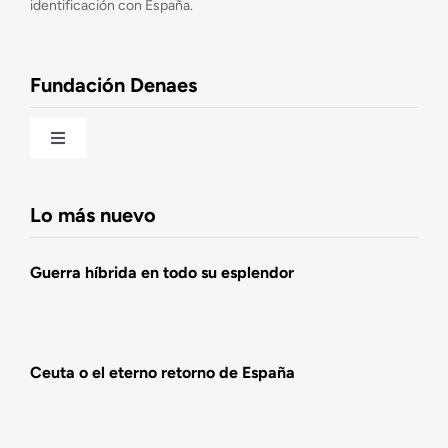
identificación con España.
Observatorio de la Nación
Fundación Denaes
Una historia patriótica de España
Toggle
Navigation
Fundación DENAES
Lo más nuevo
Agenda
Guerra híbrida en todo su esplendor
Actualidad
Ceuta o el eterno retorno de España
Actividades