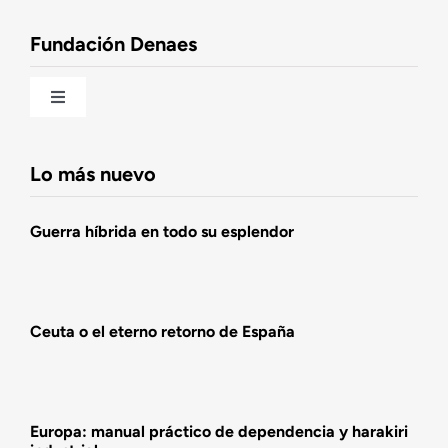
Observatorio de la Nación
Fundación Denaes
Una historia patriótica de España
Toggle
Navigation
Fundación DENAES
Lo más nuevo
Agenda
Guerra híbrida en todo su esplendor
Actualidad
Ceuta o el eterno retorno de España
Actividades
Europa: manual práctico de dependencia y harakiri