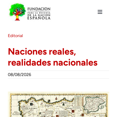
Saltar
al
contenido
Toggle
Navigat
Fundación DENAES
Editorial
Agenda
Naciones reales,
realidades nacionales
Actualidad
08/08/2026
Actividades
Colabora