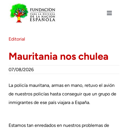
Saltar
al
contenido
Toggle
Navigat
Fundación DENAES
Editorial
Agenda
Mauritania nos chulea
Actualidad
07/08/2026
Actividades
La policía mauritana, armas en mano, retuvo el avión
de nuestros policías hasta conseguir que un grupo de
inmigrantes de ese país viajara a España.
Colabora
Estamos tan enredados en nuestros problemas de