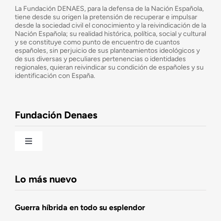
¿Quiénes somos?
La Fundación DENAES, para la defensa de la Nación Española,
tiene desde su origen la pretensión de recuperar e impulsar
desde la sociedad civil el conocimiento y la reivindicación de la
¿Cuáles son nuestros objetivos?
Nación Española; su realidad histórica, política, social y cultural
y se constituye como punto de encuentro de cuantos
españoles, sin perjuicio de sus planteamientos ideológicos y
de sus diversas y peculiares pertenencias o identidades
Consejo Asesor
regionales, quieran reivindicar su condición de españoles y su
identificación con España.
Observatorio de la Nación
Fundación Denaes
Una historia patriótica de España
Toggle
Navigation
Fundación DENAES
Lo más nuevo
Agenda
Guerra híbrida en todo su esplendor