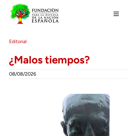
Saltar
al
contenido
Toggle
Navigat
Fundación DENAES
Editorial
Agenda
¿Malos tiempos?
Actualidad
08/08/2026
Actividades
Colabora