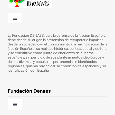
Toggle
Navigation
¿Quiénes somos?
La Fundación DENAES, para la defensa de la Nación Española,
tiene desde su origen la pretensión de recuperar e impulsar
desde la sociedad civil el conocimiento y la reivindicación de la
¿Cuáles son nuestros objetivos?
Nación Española; su realidad histórica, política, social y cultural
y se constituye como punto de encuentro de cuantos
españoles, sin perjuicio de sus planteamientos ideológicos y
de sus diversas y peculiares pertenencias o identidades
Consejo Asesor
regionales, quieran reivindicar su condición de españoles y su
identificación con España.
Observatorio de la Nación
Fundación Denaes
Una historia patriótica de España
Toggle
Navigation