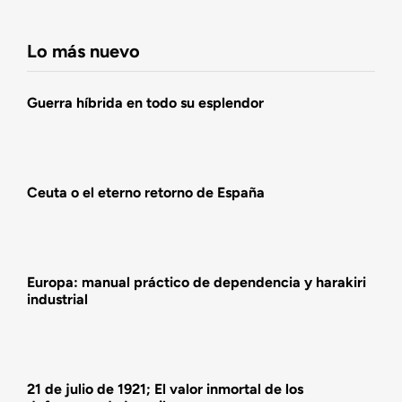
Navigation
Fundación DENAES
Lo más nuevo
Agenda
Guerra híbrida en todo su esplendor
Actualidad
Ceuta o el eterno retorno de España
Actividades
Europa: manual práctico de dependencia y harakiri
industrial
21 de julio de 1921; El valor inmortal de los