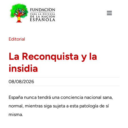
Saltar
al
contenido
Toggle
Navigat
Fundación DENAES
Editorial
Agenda
La Reconquista y la
insidia
Actualidad
08/08/2026
Actividades
España nunca tendrá una conciencia nacional sana,
Colabora
normal, mientras siga sujeta a esta patología de sí
misma.