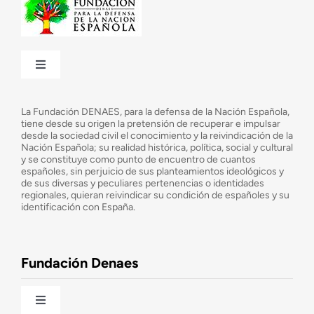
Toggle
Navigation
¿Quiénes somos?
La Fundación DENAES, para la defensa de la Nación Española,
tiene desde su origen la pretensión de recuperar e impulsar
desde la sociedad civil el conocimiento y la reivindicación de la
¿Cuáles son nuestros objetivos?
Nación Española; su realidad histórica, política, social y cultural
y se constituye como punto de encuentro de cuantos
españoles, sin perjuicio de sus planteamientos ideológicos y
de sus diversas y peculiares pertenencias o identidades
Consejo Asesor
regionales, quieran reivindicar su condición de españoles y su
identificación con España.
Observatorio de la Nación
Fundación Denaes
Una historia patriótica de España
Toggle