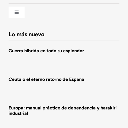
Una historia patriótica de España
Toggle
Navigation
Fundación DENAES
Lo más nuevo
Agenda
Guerra híbrida en todo su esplendor
Actualidad
Ceuta o el eterno retorno de España
Actividades
Europa: manual práctico de dependencia y harakiri
industrial