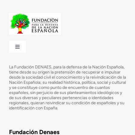
Toggle
Navigation
¿Quiénes somos?
La Fundación DENAES, para la defensa de la Nación Española,
tiene desde su origen la pretensión de recuperar e impulsar
desde la sociedad civil el conocimiento y la reivindicación de la
¿Cuáles son nuestros objetivos?
Nación Española; su realidad histórica, política, social y cultural
y se constituye como punto de encuentro de cuantos
españoles, sin perjuicio de sus planteamientos ideológicos y
de sus diversas y peculiares pertenencias o identidades
Consejo Asesor
regionales, quieran reivindicar su condición de españoles y su
identificación con España.
Observatorio de la Nación
Fundación Denaes