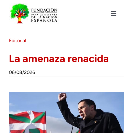
Saltar
al
contenido
Toggle
Navigat
Fundación DENAES
Editorial
Agenda
La amenaza renacida
Actualidad
06/08/2026
Actividades
Colabora