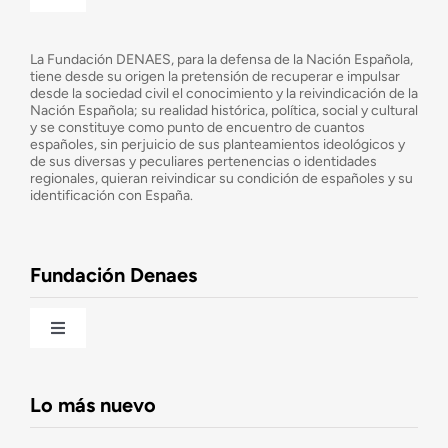
Toggle
Navigation
¿Quiénes somos?
La Fundación DENAES, para la defensa de la Nación Española,
tiene desde su origen la pretensión de recuperar e impulsar
desde la sociedad civil el conocimiento y la reivindicación de la
¿Cuáles son nuestros objetivos?
Nación Española; su realidad histórica, política, social y cultural
y se constituye como punto de encuentro de cuantos
españoles, sin perjuicio de sus planteamientos ideológicos y
de sus diversas y peculiares pertenencias o identidades
Consejo Asesor
regionales, quieran reivindicar su condición de españoles y su
identificación con España.
Observatorio de la Nación
Fundación Denaes
Una historia patriótica de España
Toggle
Navigation
Fundación DENAES
Lo más nuevo
Agenda