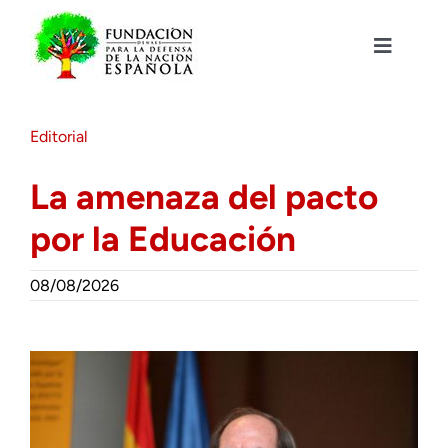
Saltar
al
contenido
Toggle
Navigat
Fundación DENAES
Editorial
Agenda
La amenaza del pacto
por la Educación
Actualidad
08/08/2026
Actividades
Colabora