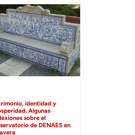
trimonio, identidad y
osperidad. Algunas
lexiones sobre el
servatorio de DENAES en
lavera