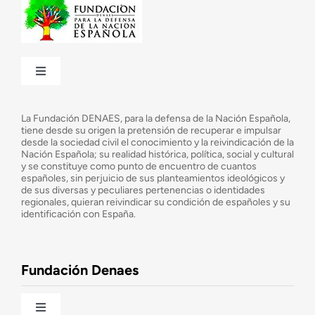
Toggle
Navigation
¿Quiénes somos?
La Fundación DENAES, para la defensa de la Nación Española,
tiene desde su origen la pretensión de recuperar e impulsar
desde la sociedad civil el conocimiento y la reivindicación de la
¿Cuáles son nuestros objetivos?
Nación Española; su realidad histórica, política, social y cultural
y se constituye como punto de encuentro de cuantos
españoles, sin perjuicio de sus planteamientos ideológicos y
de sus diversas y peculiares pertenencias o identidades
Consejo Asesor
regionales, quieran reivindicar su condición de españoles y su
identificación con España.
Observatorio de la Nación
Fundación Denaes
Una historia patriótica de España
Toggle