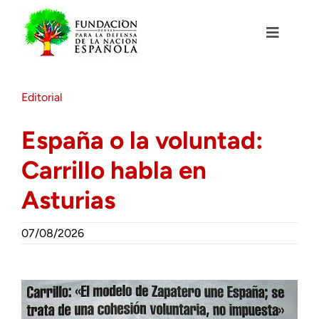
Saltar
al
contenido
Toggle
Navigat
Fundación DENAES
Editorial
Agenda
España o la voluntad:
Carrillo habla en
Actualidad
Asturias
Actividades
07/08/2026
Colabora