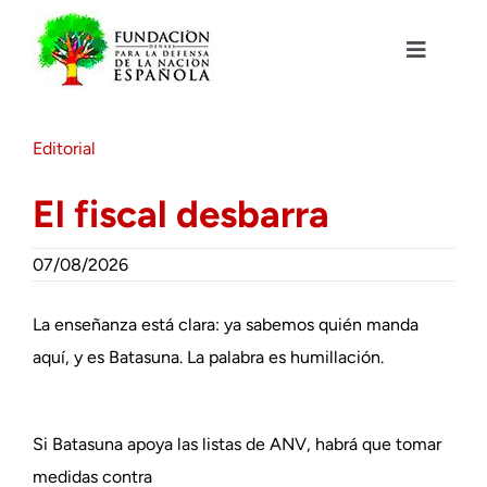
Saltar
al
contenido
Toggle
Navigat
Fundación DENAES
Editorial
Agenda
El fiscal desbarra
Actualidad
07/08/2026
Actividades
La enseñanza está clara: ya sabemos quién manda
aquí, y es Batasuna. La palabra es humillación.
Colabora
Si Batasuna apoya las listas de ANV, habrá que tomar
medidas contra