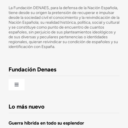
¿Quiénes somos?
La Fundación DENAES, para la defensa de la Nación Española,
tiene desde su origen la pretensión de recuperar e impulsar
desde la sociedad civil el conocimiento y la reivindicación de la
¿Cuáles son nuestros objetivos?
Nación Española; su realidad histórica, política, social y cultural
y se constituye como punto de encuentro de cuantos
españoles, sin perjuicio de sus planteamientos ideológicos y
de sus diversas y peculiares pertenencias o identidades
Consejo Asesor
regionales, quieran reivindicar su condición de españoles y su
identificación con España.
Observatorio de la Nación
Fundación Denaes
Una historia patriótica de España
Toggle
Navigation
Fundación DENAES
Lo más nuevo
Agenda
Guerra híbrida en todo su esplendor