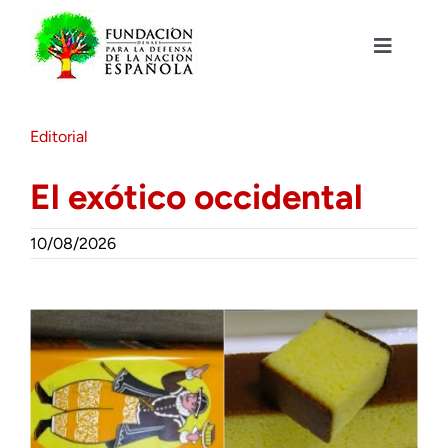
Saltar
al
contenido
Toggle
Navigat
Fundación DENAES
Editorial
Agenda
El exótico occidental
Actualidad
10/08/2026
Actividades
Colabora