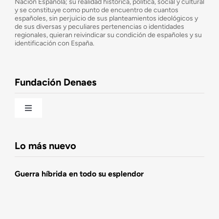
¿Cuáles son nuestros objetivos?
Nación Española; su realidad histórica, política, social y cultural
y se constituye como punto de encuentro de cuantos
españoles, sin perjuicio de sus planteamientos ideológicos y
de sus diversas y peculiares pertenencias o identidades
Consejo Asesor
regionales, quieran reivindicar su condición de españoles y su
identificación con España.
Observatorio de la Nación
Fundación Denaes
Una historia patriótica de España
Toggle
Navigation
Fundación DENAES
Lo más nuevo
Agenda
Guerra híbrida en todo su esplendor
Actualidad