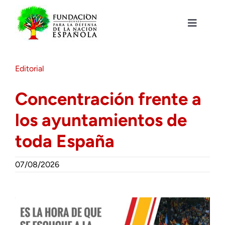
Saltar
al
contenido
Toggle
Navigat
Fundación DENAES
Editorial
Agenda
Concentración frente a
los ayuntamientos de
Actualidad
toda España
Actividades
07/08/2026
Colabora