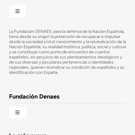
Toggle
Navigation
¿Quiénes somos?
La Fundación DENAES, para la defensa de la Nación Española,
tiene desde su origen la pretensión de recuperar e impulsar
desde la sociedad civil el conocimiento y la reivindicación de la
¿Cuáles son nuestros objetivos?
Nación Española; su realidad histórica, política, social y cultural
y se constituye como punto de encuentro de cuantos
españoles, sin perjuicio de sus planteamientos ideológicos y
de sus diversas y peculiares pertenencias o identidades
Consejo Asesor
regionales, quieran reivindicar su condición de españoles y su
identificación con España.
Observatorio de la Nación
Fundación Denaes
Una historia patriótica de España
Toggle
Navigation
Fundación DENAES