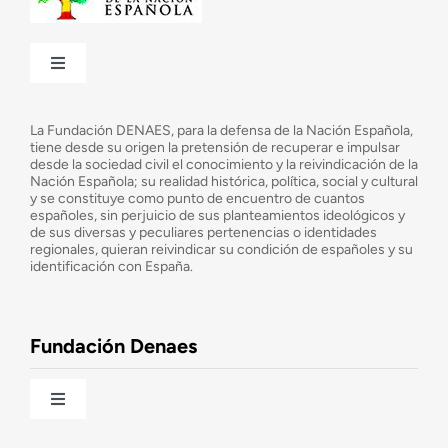
Toggle
Navigation
¿Quiénes somos?
La Fundación DENAES, para la defensa de la Nación Española,
tiene desde su origen la pretensión de recuperar e impulsar
desde la sociedad civil el conocimiento y la reivindicación de la
¿Cuáles son nuestros objetivos?
Nación Española; su realidad histórica, política, social y cultural
y se constituye como punto de encuentro de cuantos
españoles, sin perjuicio de sus planteamientos ideológicos y
de sus diversas y peculiares pertenencias o identidades
Consejo Asesor
regionales, quieran reivindicar su condición de españoles y su
identificación con España.
Observatorio de la Nación
Fundación Denaes
Una historia patriótica de España
Toggle
Navigation