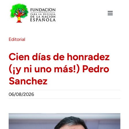
Saltar
al
contenido
Toggle
Navigat
Fundación DENAES
Editorial
Agenda
Cien días de honradez
(¡y ni uno más!) Pedro
Actualidad
Sanchez
Actividades
06/08/2026
Colabora